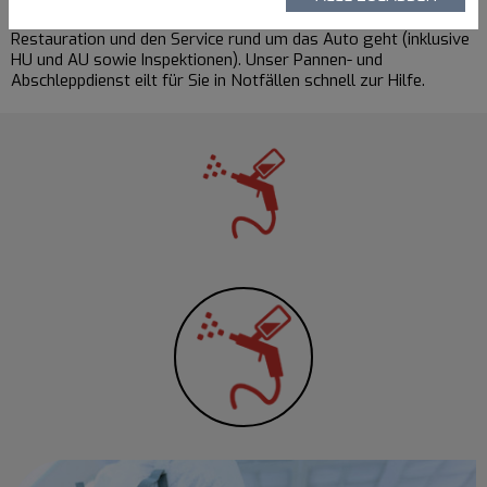
persönlich, wenn es um die
Unfallinstandsetzung
, die
Restauration
und den
Service rund um das Auto
geht (inklusive
HU und AU
sowie
Inspektionen
).
Unser Pannen- und
Abschleppdienst eilt für Sie in Notfällen schnell zur Hilfe.