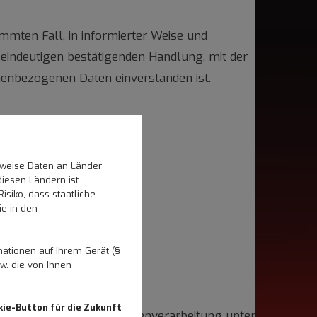
timmten Fall, in informierter Weise und
eindeutigen bestätigenden Handlung, mit der
onenbezogenen Daten einverstanden ist.
DS-GVO sind wir:
rweise Daten an Länder
diesen Ländern ist
siko, dass staatliche
ie in den
ationen auf Ihrem Gerät (§
 werden.
w. die von Ihnen
kie-Button für die Zukunft
nn erlaubt, wenn die Datenverarbeitung unter