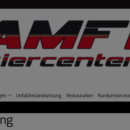
gen
Unfallinstandsetzung
Restauration
Rundumservic
ung