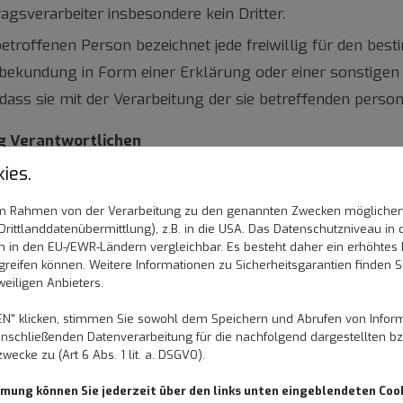
ragsverarbeiter insbesondere kein Dritter.
 betroffenen Person bezeichnet jede freiwillig für den bes
ekundung in Form einer Erklärung oder einer sonstigen 
 dass sie mit der Verarbeitung der sie betreffenden pers
ng Verantwortlichen
ies.
n Daten verantwortliche Stelle im Sinne des Art. 4 Nr. 7 
 im Rahmen von der Verarbeitung zu den genannten Zwecken mögliche
rittlanddatenübermittlung), z.B. in die USA. Das Datenschutzniveau in 
 in den EU-/EWR-Ländern vergleichbar. Es besteht daher ein erhöhtes Ri
reifen können. Weitere Informationen zu Sicherheitsgarantien finden S
weiligen Anbieters.
N" klicken, stimmen Sie sowohl dem Speichern und Abrufen von Inform
önnen dem Impressum auf unserer Website entnommen
nschließenden Datenverarbeitung für die nachfolgend dargestellten bz
cke zu (Art 6 Abs. 1 lit. a. DSGVO).
mmung können Sie jederzeit über den links unten eingeblendeten Coo
rarbeitung personenbezogener Daten verboten und nur da