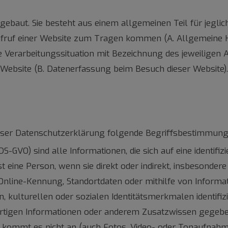
gebaut. Sie besteht aus einem allgemeinen Teil für jegl
Aufruf einer Website zum Tragen kommen (A. Allgemeine 
ne Verarbeitungssituation mit Bezeichnung des jeweiligen
 Website (B. Datenerfassung beim Besuch dieser Website).
ieser Datenschutzerklärung folgende Begriffsbestimmun
1 DS-GVO) sind alle Informationen, die sich auf eine identifi
r ist eine Person, wenn sie direkt oder indirekt, insbeson
line-Kennung, Standortdaten oder mithilfe von Informati
n, kulturellen oder sozialen Identitätsmerkmalen identifizi
artigen Informationen oder anderem Zusatzwissen gegeb
en kommt es nicht an (auch Fotos, Video- oder Tonaufn