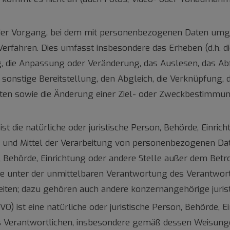
t jeder Vorgang, bei dem mit personenbezogenen Daten umg
 Verfahren. Dies umfasst insbesondere das Erheben (d.h. di
ng, die Anpassung oder Veränderung, das Auslesen, das A
 sonstige Bereitstellung, den Abgleich, die Verknüpfung, 
n sowie die Änderung einer Ziel- oder Zweckbestimmung,
 ist die natürliche oder juristische Person, Behörde, Einric
nd Mittel der Verarbeitung von personenbezogenen Daten e
son, Behörde, Einrichtung oder andere Stelle außer dem Be
ie unter der unmittelbaren Verantwortung des Verantwortl
iten; dazu gehören auch andere konzernangehörige juris
GVO) ist eine natürliche oder juristische Person, Behörde, E
erantwortlichen, insbesondere gemäß dessen Weisungen, v