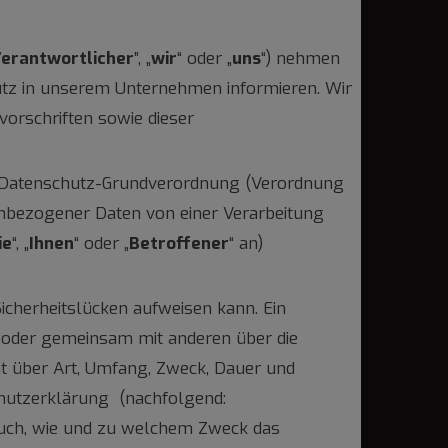
erantwortlicher
”, „
wir
“ oder „
uns
“) nehmen
utz in unserem Unternehmen informieren. Wir
orschriften sowie dieser
EU-Datenschutz-Grundverordnung (Verordnung
enbezogener Daten von einer Verarbeitung
ie
“, „
Ihnen
“ oder „
Betroffener
“ an)
Sicherheitslücken aufweisen kann. Ein
in oder gemeinsam mit anderen über die
ent über Art, Umfang, Zweck, Dauer und
chutzerklärung (nachfolgend:
t auch, wie und zu welchem Zweck das