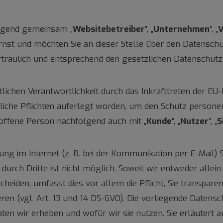
olgend gemeinsam „
Websitebetreiber
”, „
Unternehmen
“, „
V
nst und möchten Sie an dieser Stelle über den Datensch
raulich und entsprechend den gesetzlichen Datenschutzv
lichen Verantwortlichkeit durch das Inkrafttreten der 
zliche Pflichten auferlegt worden, um den Schutz person
roffene Person nachfolgend auch mit „
Kunde
“, „
Nutzer
“, „
S
ung im Internet (z. B. bei der Kommunikation per E-Mail) 
durch Dritte ist nicht möglich. Soweit wir entweder alle
heiden, umfasst dies vor allem die Pflicht, Sie transpar
ren (vgl. Art. 13 und 14 DS-GVO). Die vorliegende Datens
Daten wir erheben und wofür wir sie nutzen. Sie erläuter