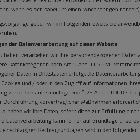
rtlichen oder eines Dritten erforderlich ist, sofern nicht
nn, wenn es sich dabei um einen Minderjährigen handelt)
svorgänge geben wir im Folgenden jeweils die anwendba
eruhen.
en der Datenverarbeitung auf dieser Website
igt haben, verarbeiten wir Ihre personenbezogenen Daten a
dere Datenkategorien nach Art. 9 Abs. 1 DS-GVO verarbeite
gener Daten in Drittstaaten erfolgt die Datenverarbeitun
n Cookies und / oder in den Zugriff auf Informationen Ihres
ung zusätzlich auf Grundlage von § 25 Abs. 1 TDDDG. Die je
ur Durchführung vorvertraglicher Maßnahmen erforderlich,
erarbeiten wir Ihre Daten, sofern diese zur Erfüllung einer 
 Die Datenverarbeitung kann ferner auf Grundlage unseres be
all einschlägigen Rechtsgrundlagen wird in den folgende