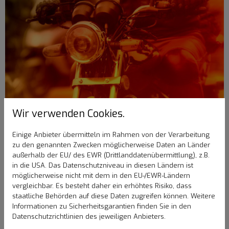
Wir verwenden Cookies.
Einige Anbieter übermitteln im Rahmen von der Verarbeitung
zu den genannten Zwecken möglicherweise Daten an Länder
Ihr Partner für alle Arbeiten an Auto und
außerhalb der EU/ des EWR (Drittlanddatenübermittlung), z.B.
Motorrad
in die USA. Das Datenschutzniveau in diesen Ländern ist
möglicherweise nicht mit dem in den EU-/EWR-Ländern
An Ihrem Fahrzeug ist der Lack ab? Wie wollen einen Schaden
vergleichbar. Es besteht daher ein erhöhtes Risiko, dass
reparieren lassen oder für neuen Glanz sorgen? Dann sind Sie
staatliche Behörden auf diese Daten zugreifen können. Weitere
bei uns im AMF Lackiercenter seit 2004 in Pfinztal in besten
Informationen zu Sicherheitsgarantien finden Sie in den
Händen. Unsere Mitarbeiter stehen für eine handwerklich
Datenschutzrichtlinien des jeweiligen Anbieters.
hochwertige Arbeit, die optische Maßstäbe setzt. Wir nutzen