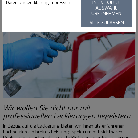
INDIVIDUELLE
Datenschutzerklärung
|
Impressum
AUSWAHL
ÜBERNEHMEN
ALLE ZULASSEN
Wir wollen Sie nicht nur mit
professionellen Lackierungen begeistern
In Bezug auf die Lackierung bieten wir Ihnen als erfahrener
Fachbetrieb ein breites Leistungsspektrum mit sichtbaren
Qualitätsansprüchen, das u.a. die KFZ- und Industrielackierung