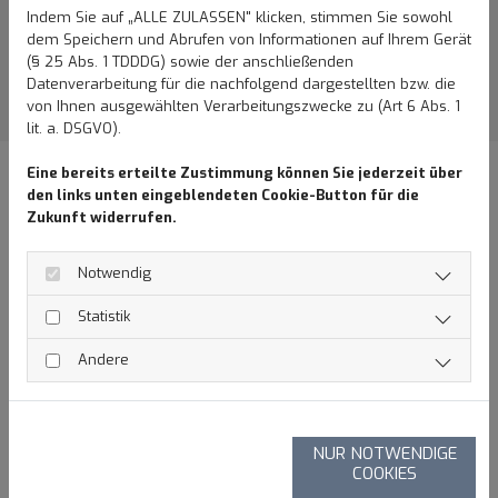
die modernsten Verfahren und nur die besten Lacke, um für
Indem Sie auf „ALLE ZULASSEN" klicken, stimmen Sie sowohl
nachhaltige Effekte zu sorgen. Wir laden Sie ein, mehr über uns
dem Speichern und Abrufen von Informationen auf Ihrem Gerät
bzw. unser handwerkliches Können zu erfahren, indem Sie sich
(§ 25 Abs. 1 TDDDG) sowie der anschließenden
durch die Unterkategorien klicken. Dank der Übersichtlichkeit
Datenverarbeitung für die nachfolgend dargestellten bzw. die
finden Sie schnell die Dienstleistung rund um das Auto, die Sie
von Ihnen ausgewählten Verarbeitungszwecke zu (Art 6 Abs. 1
wünschen.
lit. a. DSGVO).
Eine bereits erteilte Zustimmung können Sie jederzeit über
den links unten eingeblendeten Cookie-Button für die
Zukunft widerrufen.
Notwendig
Statistik
Andere
NUR NOTWENDIGE
COOKIES